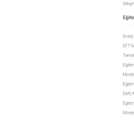
İletiş
Eğit
Enerji
EFT M
Temel
Eğitim
Moder
Eğitim
EMO M
Eğiti
Moder