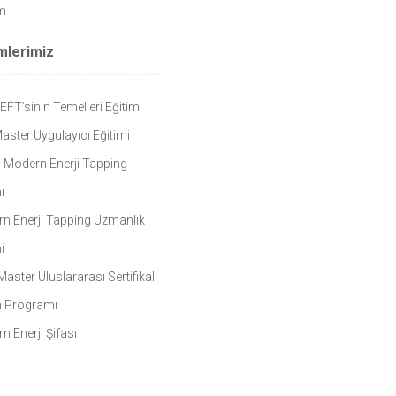
im
imlerimiz
 EFT’sinin Temelleri Eğitimi
aster Uygulayıcı Eğitimi
 Modern Enerji Tapping
i
n Enerji Tapping Uzmanlık
i
aster Uluslararası Sertifikalı
m Programı
n Enerji Şifası