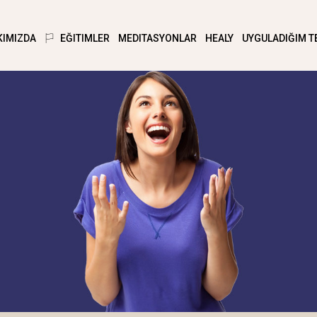
KIMIZDA
EĞITIMLER
MEDITASYONLAR
HEALY
UYGULADIĞIM T